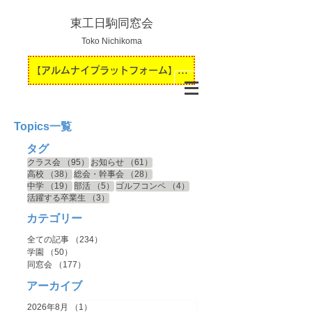
東工日駒同窓会
Toko Nichikoma
【アルムナイプラットフォーム】運用開始のお知らせ
Topics一覧
タグ
95件の記事
61件の記事
クラス会
（95）
お知らせ
（61）
38件の記事
28件の記事
高校
（38）
総会・幹事会
（28）
19件の記事
5件の記事
4件の記事
中学
（19）
部活
（5）
ゴルフコンペ
（4）
3件の記事
活躍する卒業生
（3）
カテゴリー
全ての記事
（234）
234件の記事
学園
（50）
50件の記事
同窓会
（177）
177件の記事
アーカイブ
2026年8月
（1）
1件の記事