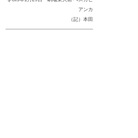
アンカ
（記）本田
出席者：大岸文夫・真島司大・亀井秀
安・三浦孝雄・鈴木良三
　　　　村木勝巳・蓮沼義雄・森田博
彦・本田和之・渡辺清次　以上10名
タグ：
クラス会