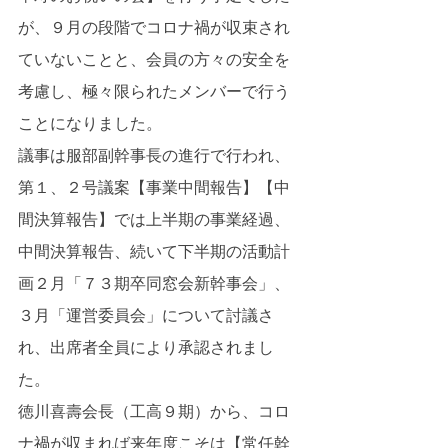
が、９月の段階でコロナ禍が収束され
ていないことと、会員の方々の安全を
考慮し、極々限られたメンバーで行う
ことになりました。
議事は服部副幹事長の進行で行われ、
第１、２号議案【事業中間報告】【中
間決算報告】では上半期の事業経過、
中間決算報告、続いて下半期の活動計
画２月「７３期卒同窓会新幹事会」、
３月「運営委員会」について討議さ
れ、出席者全員により承認されまし
た。
徳川喜壽会長（工高９期）から、コロ
ナ禍が収まれば来年度こそは【常任幹