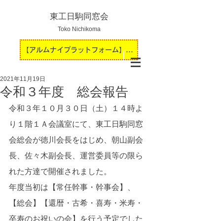
東工日駒同窓会
Toko Nichikoma
【アルムナイプラットフォーム】運用開始のお知らせ
2021年11月19日
令和３年度 総会報告
令和３年１０月３０日（土）１４時よ
り１階１Ａ会議室にて、東工日駒同窓
会総会が徳川会長をはじめ、朝山副会
長、佐々木副会長、運営委員等の限ら
れた方達で開催されました。
年度当初は【常任幹事・幹事会】、
【総会】【還暦・古希・喜寿・米寿・
卒寿のお祝いの会】を行う予定でした