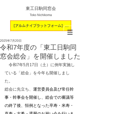
東工日駒同窓会
Toko Nichikoma
【アルムナイプラットフォーム】運用開始のお知らせ
2025年7月20日
令和7年度の「東工日駒同
窓会総会」を開催しました
　令和7年5月17日（土）に例年実施し
ている「総会」を今年も開催しまし
た。
総会に先立ち、
運営委員会及び常任幹
事・幹事会を開催し、総会での審議等
の終了後、恒例となった卒寿・米寿・
喜寿・古希・還暦のお祝い会を行いま