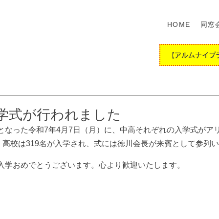
HOME
同窓
【アルムナイプ
学式が行われました
となった令和7年4月7日（月）に、中高それぞれの入学式がア
、高校は319名が入学され、式には
徳川会長が来賓として参列い
入学おめでとうございます。心より歓迎いたします。