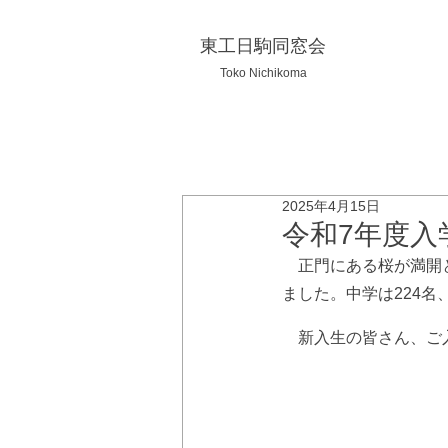
東工日駒同窓会
Toko Nichikoma
2025年4月15日
令和7年度入
　正門にある桜が満開
ました。中学は224名
　新入生の皆さん、ご