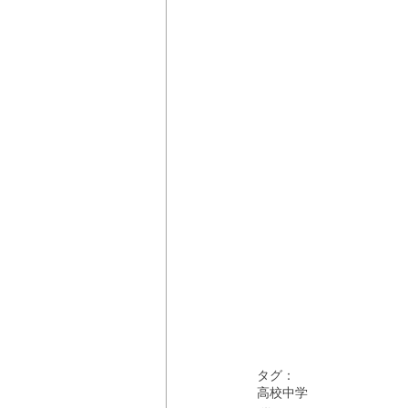
タグ：
高校
中学