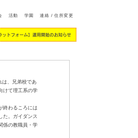
会
活動
学園
連絡 / 住所変更
ラットフォーム】運用開始のお知らせ
れは、兄弟校であ
向けて理工系の学
が終わるころには
した。ガイダンス
関係の教職員・学