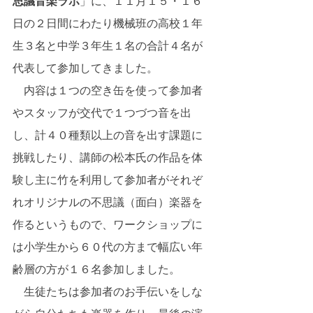
思議音楽ラボ
」に、１１月１５・１６
日の２日間にわたり機械班の高校１年
生３名と中学３年生１名の合計４名が
代表して参加してきました。 
　内容は１つの空き缶を使って参加者
やスタッフが交代で１つづつ音を出
し、計４０種類以上の音を出す課題に
挑戦したり、講師の松本氏の作品を体
験し主に竹を利用して参加者がそれぞ
れオリジナルの不思議（面白）楽器を
作るというもので、ワークショップに
は小学生から６０代の方まで幅広い年
齢層の方が１６名参加しました。 
　生徒たちは参加者のお手伝いをしな