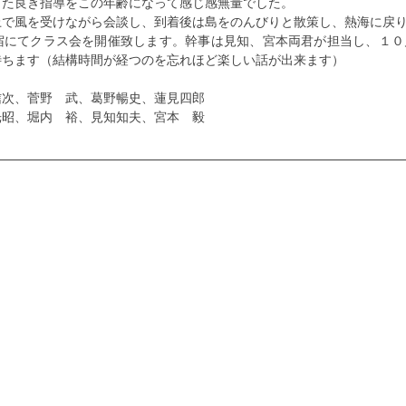
った良き指導をこの年齢になって感じ感無量でした。　　　
上で風を受けながら会談し、到着後は島をのんびりと散策し、熱海に戻
宿にてクラス会を開催致します。幹事は見知、宮本両君が担当し、１０
待ちます（結構時間が経つのを忘れほど楽しい話が出来ます）
信次、菅野　武、葛野暢史、蓮見四郎
光昭、堀内　裕、見知知夫、宮本　毅