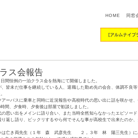
HOME
同窓
【アルムナイプ
クラス会報告
２日間恒例の一泊クラス会を熱海にて開催しました。
が、皆未だ仕事を継続している人、退職した勤め先の会合、体調不良等
た。
ツアーバスに乗車と同時に近況報告や高校時代の思い出に話を咲かせ、
の時間、夕食時、夕食後は部屋で歓談しました。
代の思い出をメインに語り合い、また当時全然知らなかったエピソード
繰り返し語り、ビックリするやら何でそんな事が高校生で出来たのか、
今は亡き両先生（１年　森　武彦先生　　２，３年　林　陽三先生）に