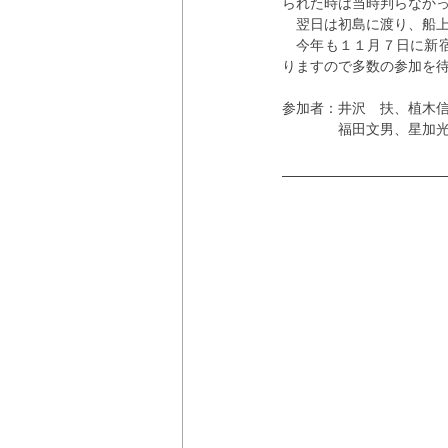
られた時は当時判らなか
　翌日は初島に渡り、船
　今年も１１月７日に新
りますので多数の参加を
参加者：井沢　扶、植木
　　　　福田文男、星加