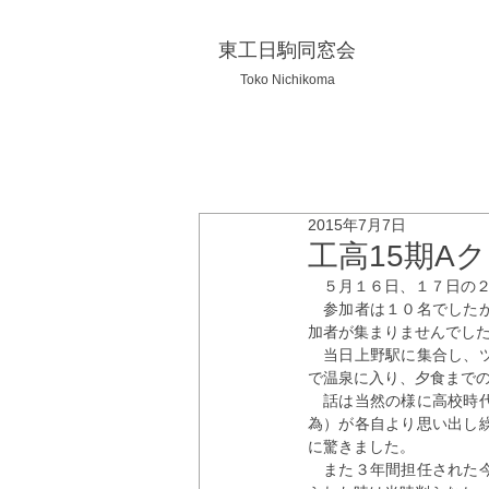
東工日駒同窓会
Toko Nichikoma
2015年7月7日
工高15期A
　５月１６日、１７日の
　参加者は１０名でした
加者が集まりませんでし
　当日上野駅に集合し、
で温泉に入り、夕食まで
　話は当然の様に高校時
為）が各自より思い出し
に驚きました。
　また３年間担任された