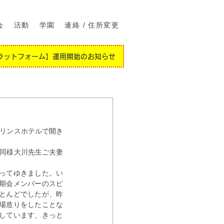
会
活動
学園
連絡 / 住所変更
ラットフォーム】運用開始のお知らせ
プリンスホテルで開き
回同様大川先生ご夫妻
ってゆきました。い
期会メンバーのスピ
とんどでしたが、昨
場造りをしたことな
しています、きっと