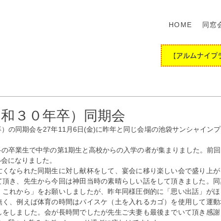
HOME
同窓
【アルムナイプ
昭和３０年卒）同期会
）の同期会を27年11月6日(金)に昨年と同じ会場の池袋サンシャイン
科の卒業生で中学の第1期生と高校からの入学の者が集まりました。前
い会になりました。
亡くなられた同期生に対し献杯をして、宴会に移り楽しい会で盛り上が
て頂き、先生から今回は神田当時の素晴らしい話をして頂きました。同
・これから」をお願いしましたが、昨年同様圧倒的に「思い出話」がほ
無く、例えば体育の時間はパイスケ（土を入れるカゴ）を使用して運動
しをしました。会が長時間でしたが先生ご夫妻も最後までいて頂き感謝