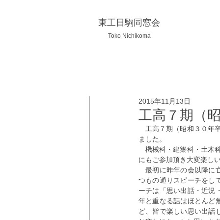
東工日駒同窓会
Toko Nichikoma
2015年11月13日
工高７期（
　工高７期（昭和３０年卒
ました。
　機械科・建築科・土木
にもご参加頂き大変楽し
　最初に昨年の会以降に
つもの通りスピーチをし
ーチは「思い出話・近況
年と重なる話はほとんど
ど、皆で楽しい思い出話