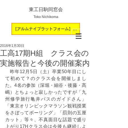
東工日駒同窓会
Toko Nichikoma
【アルムナイプラットフォーム】運用開始のお知らせ
2016年1月30日
工高17期H組 クラス会の
実施報告と今後の開催案内
　昨年12月5日（土）卒業50年目にし
て初めて？のクラス会を開催しまし
た。4名の参加（深堀・細谷・後藤・髙
嶋）とちょっと寂しかったですが「九
州修学旅行亀井バスのガイドさん」
「東京オリンピックマラソン観戦授業
をさぼってボーリング」「罰則の五厘
カット」等々、不真面目な話題で盛り
上がり17Hクラス会は今後も継続しよ