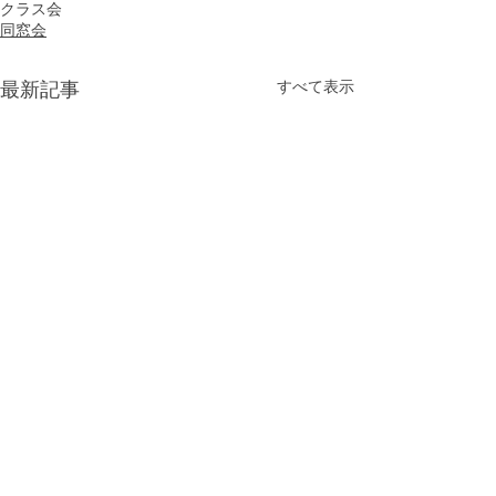
クラス会
同窓会
すべて表示
最新記事
旧SL愛好会（現ものつく
令和8年度 同窓
り部SL班）蓮田グループ
を掲載しました
からの報告
20数年前まで生涯学習の一環
こちらよりご覧に