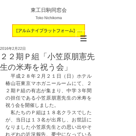
東工日駒同窓会
Toko Nichikoma
【アルムナイプラットフォーム】運用開始のお知らせ
2016年2月22日
２２期Ｐ組「小笠原朋憲先
生の米寿を祝う会」
　平成２８年２月２１日（日）ホテル
椿山荘東京マホガニールームにて、２
２期Ｐ組の有志が集まり、中学３年間
の担任である小笠原朋憲先生の米寿を
祝う会を開催しました。
　私たちのＰ組は１８名クラスでした
が、当日は１３名が出席し、お世話に
なりました小笠原先生との思い出やそ
れぞれの近況報告、夢中になっている