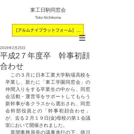
東工日駒同窓会
Toko Nichikoma
【アルムナイプラットフォーム】運用開始のお知らせ
2016年2月25日
平成2７年度卒 幹事初顔
合わせ
　この３月に日本工業大学駒場高校を
卒業し、新たに「東工学園同窓会」の
仲間入りをする卒業生の中から、同窓
会活動・運営等をサポートしてもらう
新幹事が各クラスから選出され、同窓
会幹部役員との「幹事初顔合わせ」
が、去る２月１９日(金)母校の第１会議
室において開催されました。
　草間事務局長の議事進行の下、徳川