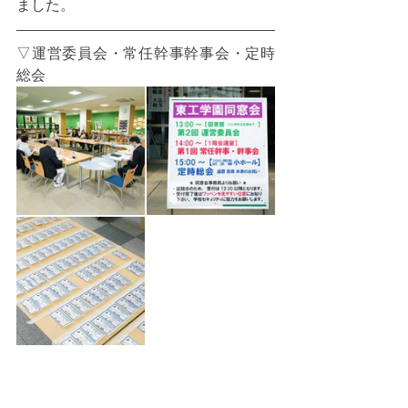
ました。
▽運営委員会・常任幹事幹事会・定時
総会