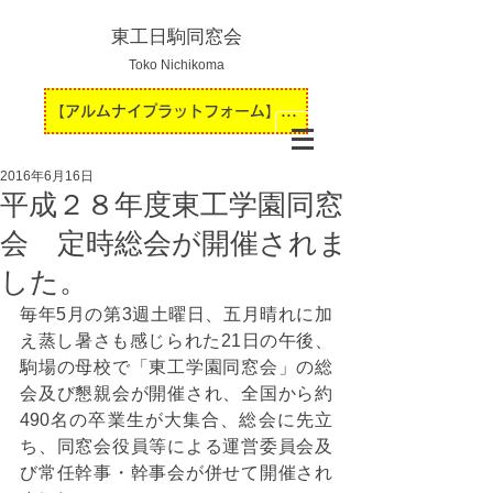
東工日駒同窓会
Toko Nichikoma
【アルムナイプラットフォーム】運用開始のお知らせ
2016年6月16日
平成２８年度東工学園同窓
会 定時総会が開催されま
した。
毎年5月の第3週土曜日、五月晴れに加
え蒸し暑さも感じられた21日の午後、
駒場の母校で「東工学園同窓会」の総
会及び懇親会が開催され、全国から約
490名の卒業生が大集合、総会に先立
ち、同窓会役員等による運営委員会及
び常任幹事・幹事会が併せて開催され