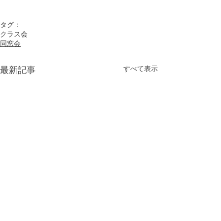
タグ：
クラス会
同窓会
すべて表示
最新記事
旧SL愛好会（