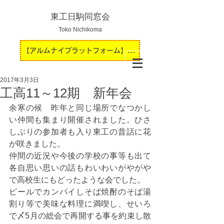
東工日駒同窓会
Toko Nichikoma
【アルムナイプラットフォーム】運用開始のお知らせ
2017年3月3日
工高11～12期 新年会
余寒の候　昨年と同じ場所でなつかし
い仲間も集まり開催されました。ひさ
しぶりの参加者も入り東工の昔話に花
が咲きました。
仲間の近況や今後の学校の事等も出て
各自思い思いの話もわいわいがやがや
で高校生にもどったような会でした。
ビールでカンパイしそば焼酎のそば湯
割り等で美味な料理に満喫し、せいろ
で〆5月の総会で再開する事を約束し散