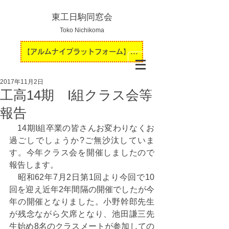
東工日駒同窓会
Toko Nichikoma
【アルムナイプラットフォーム】運用開始のお知らせ
2017年11月2日
工高14期 I組クラス会等
報告
　14期I組卒業の皆さんお変わりなくお
過ごしでしょうか?ご無沙汰していま
す。今年クラス会を開催しましたので
報告します。
　昭和62年7月2日第1回より今回で10
回を迎え近年2年間隔の開催でしたが今
年の開催となりました。小野幹郎先生
が残念ながら欠席となり、池田謙三先
生始め8名のクラスメートが参加しての