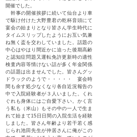
開催でした。
　幹事の開催挨拶に続いて仙台より車
で駆け付けた大野豊君の乾杯音頭にて
宴会の始まりとなり皆さん学生時代に
タイムスリップしたようにお互い気兼
ね無く盃を交わしていました。話題の
中心はやはり間近かに迫った後期高齢
と認知症問題又運転免許更新時の適性
検査内容等情けない話が多く年金関係
の話題は出ませんでした。皆さんグッ
ドラックのようで・・・・・　宴会時
間も余す処少なくなり各自近況報告の
中で入院経験者が３人いました。くれ
ぐれも身体にはご自愛下さい。かく言
う私も（米山）もその中の一人で生ま
れて始まて15日日間の入院生活を経験
しました。皆さん年齢より若干若く感
じられ池田先生が仲居さんに俺がこの