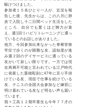
駆けつけました。
参加者１５名ひとり一人が、近況を報
告した後、先生からは、この八月に肺
炎で入院し十二日間ベッド生活をした
ところ、自分でも驚くほど脚力が衰
え、週1回リハビリトレーニングに通っ
ているとのお話しがありました。
他方、今回参加出来なかった脊椎管狭
窄症で歩くのが困難な友、認知度が進
み週２回のデイサービスに通っている
友がいて寂しい限りです。一方では現
在再興不可能と言われている江戸時代
に発展した粟穂彫刻に47年に亘り手掛
けている友、現役で仕事を続けている
友、テニスの全国大会参加など練習に
明け暮れている友など明るい声も届い
ています。
我々工高１２期卒業生も今年７７才の