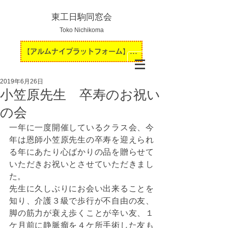
東工日駒同窓会
Toko Nichikoma
【アルムナイプラットフォーム】運用開始のお知らせ
2019年6月26日
小笠原先生 卒寿のお祝い
の会
一年に一度開催しているクラス会、今
年は恩師小笠原先生の卒寿を迎えられ
る年にあたり心ばかりの品を贈らせて
いただきお祝いとさせていただきまし
た。
先生に久しぶりにお会い出来ることを
知り、介護３級で歩行が不自由の友、
脚の筋力が衰え歩くことが辛い友、１
ケ月前に静脈瘤を４ケ所手術した友も