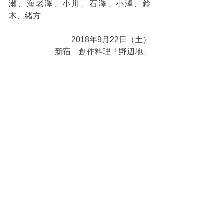
瀬、海老澤、小川、石澤、小澤、鈴
木、緒方
2018年9月22日（土）
新宿　創作料理「野辺地」
（記　　海老澤浩）
タグ：
クラス会
同窓会
すべて表示
最新記事