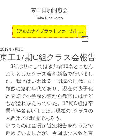
東工日駒同窓会
Toko Nichikoma
【アルムナイプラットフォーム】運用開始のお知らせ
2019年7月3日
東工17期C組クラス会報告
　3年ぶりにしては参加者10名とこぢん
まりとしたクラス会を新宿で行いまし
た。我々はいわゆる「団塊の世代」に
微妙に絡む年代であり、現在の少子化
と真逆で小学校の時から教室には子ど
もが溢れかえっていた。17期C組は卒
業時64名もいました。現在の1クラスの
人数はどの程度であろう。
いつものは全員が近況報告を行う形で
進めていましたが、今回は少人数と言