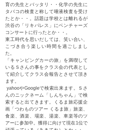
育の先生とバッタリ・・化学の先生に
タバコの検査と称して唾液検査を受け
たとか・・。話題は学校とは離れるが
渋谷の「リキパレス」にベンチャーズ
コンサートに行ったとか・・。
東工時代を思いだしては、笑い合い、
こづき合う楽しい時間を過ごしまし
た。
「キャンピングカーの旅」を満喫して
いるＳさんの事をクラス会の代表とし
て紹介してクラス会報告とさせて頂き
ます。
 yahooやGoogleで検索出来ます。Ｓさ
んのニックネーム「しんちゃん」で検
索すると出てきます。くるま旅応援企
画「つわものツアー くるま旅」旅楽、
食楽、酒楽、場楽、湯楽、車楽等のツ
アーに参加中。獲得に向けて現在1位で
頑張っている（あきてれ）とか・・。