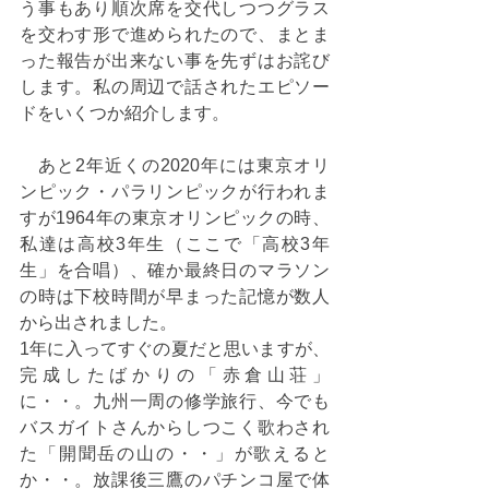
う事もあり順次席を交代しつつグラス
を交わす形で進められたので、まとま
った報告が出来ない事を先ずはお詫び
します。私の周辺で話されたエピソー
ドをいくつか紹介します。
　あと2年近くの2020年には東京オリ
ンピック・パラリンピックが行われま
すが1964年の東京オリンピックの時、
私達は高校3年生（ここで「高校3年
生」を合唱）、確か最終日のマラソン
の時は下校時間が早まった記憶が数人
から出されました。
1年に入ってすぐの夏だと思いますが、
完成したばかりの「赤倉山荘」
に・・。九州一周の修学旅行、今でも
バスガイトさんからしつこく歌わされ
た「開聞岳の山の・・」が歌えると
か・・。放課後三鷹のパチンコ屋で体