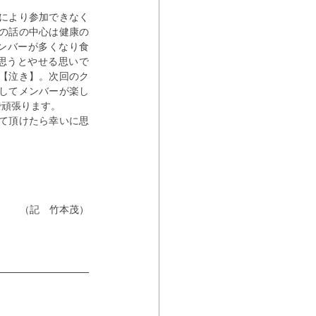
により参加できなく
の話の中心は健康の
メンバーが多くなり食
思うとやせる思いで
【泣き】。次回のク
してメンバーが楽し
で頑張ります。
て頂けたら幸いに思
（記　竹本茂）