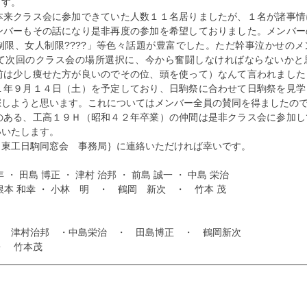
ます。
本来クラス会に参加できていた人数１１名居りましたが、１名が諸事情
ンバーもその話になり是非再度の参加を希望しておりました。メンバー
制限、女人制限????」等色々話題が豊富でした。ただ幹事泣かせの
て次回のクラス会の場所選択に、今から奮闘しなければならないかと
前は少し痩せた方が良いのでその位、頭を使って）なんて言われました
１年９月１４日（土）を予定しており、日駒祭に合わせて日駒祭を見学
催しようと思います。これについてはメンバー全員の賛同を得ましたの
のある、工高１９Ｈ（昭和４２年卒業）の仲間は是非クラス会に参加し
いいたします。
　東工日駒同窓会　事務局｝に連絡いただければ幸いです。
・ 田島 博正 ・ 津村 治邦 ・ 前島 誠一 ・ 中島 栄治　
本 和幸 ・ 小林　明　・　鶴岡　新次　・　竹本 茂
・　津村治邦　・中島栄治　・　田島博正　・　鶴岡新次
・　竹本茂