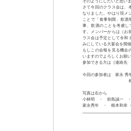
そのようにしたいと思い
さて今回のクラス会は、
なりました。やはり現メ
ことで「食事制限、飲酒
事、飲酒のことを考慮し
す。メンバーからは（お
ラス会は予定として令和
みにしている大宴会を開
もしこの会報を見る機会
いますのでよろしくお願
参加できる方は｛連絡先
今回の参加者は　家永 秀年 
　　　　　　　　　　　 根
写真は右から
小林明　・　前島誠一　
家永秀年　・　根本和幸 