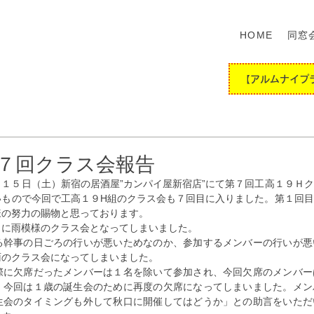
HOME
同窓
【アルムナイプ
７回クラス会報告
１５日（土）新宿の居酒屋”カンパイ屋新宿店”にて第７回工高１９Ｈ
いもので今回で工高１９H組のクラス会も７回目に入りました。第１回
様の努力の賜物と思っております。
うに雨模様のクラス会となってしまいました。
る幹事の日ごろの行いが悪いためなのか、参加するメンバーの行いが悪
雨のクラス会になってしまいました。
際に欠席だったメンバーは１名を除いて参加され、今回欠席のメンバー
、今回は１歳の誕生会のために再度の欠席になってしまいました。メン
生会のタイミングも外して秋口に開催してはどうか」との助言をいただ