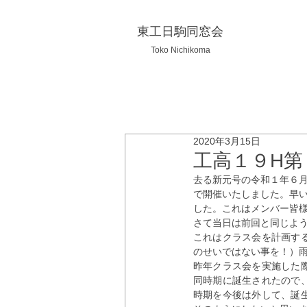
東工日駒同窓会
Toko Nichikoma
2020年3月15日
工高１９H第
去る新元号の令和１年６月
で開催いたしました。早
した。これはメンバー皆
さて当日は前回と同じよ
これはクラス会を計画す
のせいではない事を！）
昨年クラス会を実施した
同時期に誕生されたので
時期を今後は外して、誕