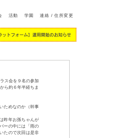
会
活動
学園
連絡 / 住所変更
ラットフォーム】運用開始のお知らせ
クラス会を９名の参加
目から約６年半経ちま
いためなのか（幹事
は昨年お孫ちゃんが
バーの中には「雨の
いたので次回は是非