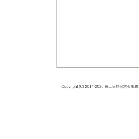
Copyright (C) 2014-2026 東工日駒同窓会事務局 A
9月19日（土）,20日（日）
『日駒祭』のお知らせ