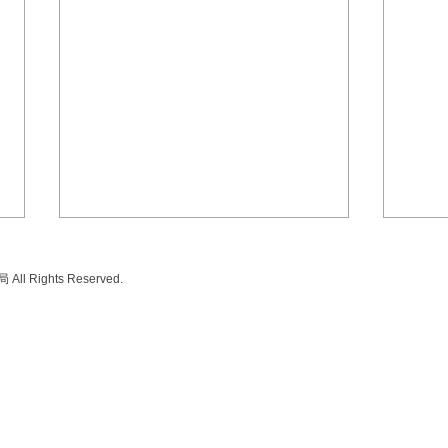
旧S
SL
ll Rights Reserved.
告
20
して
参加
まり
田市
令和8年度「東工日駒同窓会
ニS
総会」を開催しました