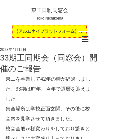
東工日駒同窓会
Toko Nichikoma
【アルムナイプラットフォーム】運用開始のお知らせ
2023年4月12日
33期工同期会（同窓会）開
催のご報告
東工を卒業して42年の時が経過しまし
た。33期は昨年、今年で還暦を迎えま
した。
集合場所は学校正面玄関、その後に校
舎内を見学させて頂きました。
校舎全般が様変わりをしており驚きと
懐かしさに大変盛り上っておりまし