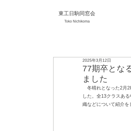
東工日駒同窓会
Toko Nichikoma
2025年3月12日
77期卒とな
ました
　冬晴れとなった2月
した。全13クラスあ
織などについて紹介を