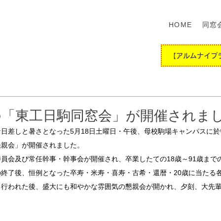
HOME
同窓
【アルムナイプ
の「東工日駒同窓会」が開催されま
日差しと暑さとなった5月18日土曜日・午後、母校駒場キャンパスに
懇親会」が開催されました。
員会及び常任幹事・幹事会が開催され、卒業したての18歳～91歳までの
終了後、恒例となった卒寿・米寿・喜寿・古希・還暦・20歳に当たる
も行われた後、盛大にも和やかな雰囲気の懇親会が開かれ、夕刻、大先