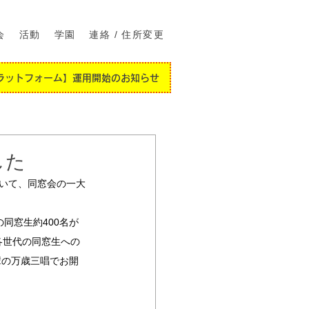
会
活動
学園
連絡 / 住所変更
ラットフォーム】運用開始のお知らせ
した
於いて、同窓会の一大
同窓生約400名が
各世代の同窓生への
輩の万歳三唱でお開