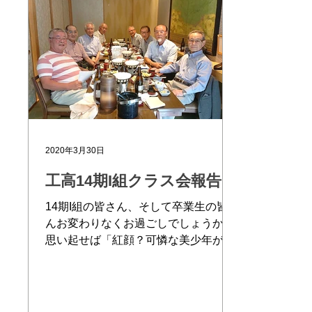
2020年3月30日
工高14期I組クラス会報告
14期I組の皆さん、そして卒業生の皆さ
んお変わりなくお過ごしでしょうか。
思い起せば「紅顔？可憐な美少年が胸
はずませ東工坂を上り三年間学び卒業
して五十八年六十数名いたクラスメー
トはどうして居るのか、近年のクラス
会に参加するのは十名足らずになり、