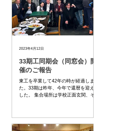
2023年4月12日
33期工同期会（同窓会）開
催のご報告
東工を卒業して42年の時が経過しまし
た。33期は昨年、今年で還暦を迎えま
した。 集合場所は学校正面玄関、その
後に校舎内を見学させて頂きました。
校舎全般が様変わりをしており驚きと
懐かしさに大変盛り上っておりまし
た。 共学、機械科の募集終了等色々な
情報がり驚きと寂しさを感じて...