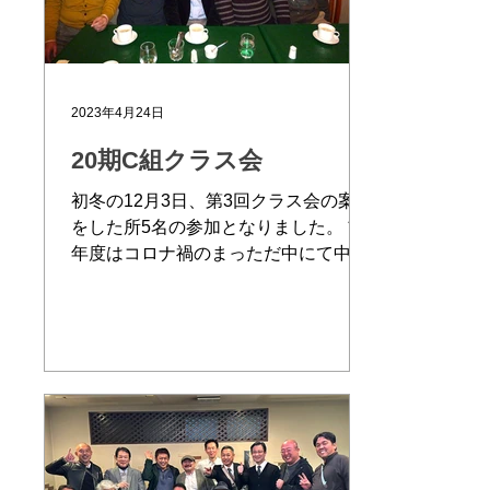
2023年4月24日
20期C組クラス会
初冬の12月3日、第3回クラス会の案内
をした所5名の参加となりました。 前
年度はコロナ禍のまっただ中にて中止
やむ無しと開催出来ず、今回もまだ少
し心配しながらでしたが顔を合わせた
瞬間から55年の時が戻り、高校時代に
タイムスリップし、和気あいあいと雑
談に花ひらき、あっと言う間に...