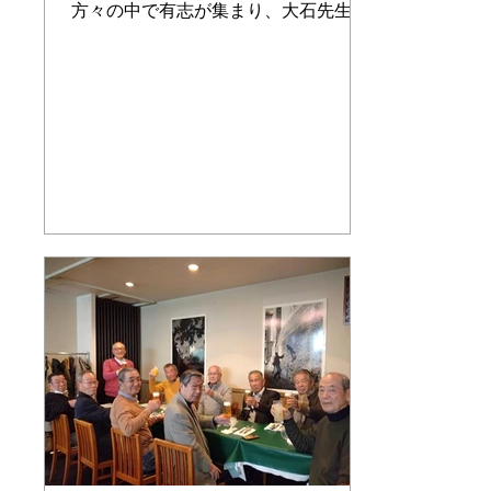
方々の中で有志が集まり、大石先生を
中心に埼玉県蓮田市に5インチのレイ
アウト「ミニSL鉄道公園」を作り、第
3日曜日に一般の方対象に体験乗車会
を行っています。 開設当初はSL教
室の方のみで運営していましたが少し
ずつSL愛好会OBが会員になり、今で
は現代表の工高42期F組田中 一氏をは
じめとしてSL愛好会OBが中心的な役
割を担っています。 私たちがお世話
になってきた大石先生も御年92歳とご
高齢になられたことから昨年秋に第1
回目の蓮田グループの愛好会OB会を
行い、昨年秋に続き4月26日にOB会を
行いました。今回は15名のOBが集ま
り大石先生と楽しい時間を過ごすこと
ができました。 これからもOB会をし
て思い出話に花を咲かせたいと思って
いますが、蓮田グループに参加してい