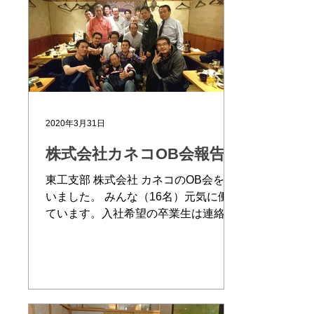
2020年3月31日
株式会社カネコOB会報告
東工支部 株式会社 カネコのOB会を行
いました。 みんな（16名）元気に働い
ています。入社希望の卒業生は連絡を
して下さい。 住所：〒191-0065 東
京都日野市旭が丘5丁目17番14号
TEL：042-581-8611 FAX：042-582-
2874 青柳尚武36P