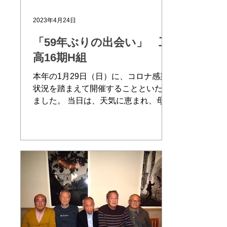
ないOBで大石先生にお会いしたい方
2023年4月24日
も居ると思います。 大石先生は第3
日曜日の運航日にはほぼ毎回参加され
「59年ぶりの出会い」 工
ているので、お会いして懐かしい話を
高16期H組
したい方はぜひ行ってみてください。
旧SL愛好会（現ものつくり部）顧
本年の1月29日（日）に、コロナ感染
問 工高3
状況を踏まえて開催することといたし
ました。 当日は、天気に恵まれ、母校
に11時30分に集合して徒歩で会場の
「ぺスカビアンカ」に10名で移動し、
旧交を温める「59年ぶりの出会い」を
楽しみました。...