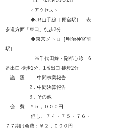
　　　　　TEL：03-3400-0031
　　　　　＜アクセス＞
　　　　　◆JR山手線［原宿駅］　表
参道方面「東口」徒歩2分
　　　　　◆東京メトロ［明治神宮前
駅］
　　　　　　※千代田線・副都心線　6
番出口 徒歩1分、1番出口 徒歩2分
　議　題　1．中間事業報告
　　　　　2．中間決算報告
　　　　　3．その他
　会　費　￥５，０００円
　　　　　但し、７４・７５・７６・
７７期は会費：￥２，０００円