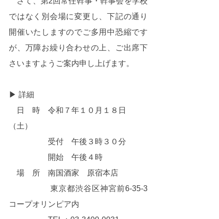
　さて、第2回常任幹事・幹事会を学校
ではなく別会場に変更し、下記の通り
開催いたしますのでご多用中恐縮です
が、万障お繰り合わせの上、ご出席下
さいますようご案内申し上げます。
▶ 詳細
　日　時　令和７年１０月１８日
（土）
　　　　　受付　午後３時３０分
　　　　　開始　午後４時
　場　所　南国酒家　原宿本店
　　　　　東京都渋谷区神宮前6-35-3 
コープオリンピア内