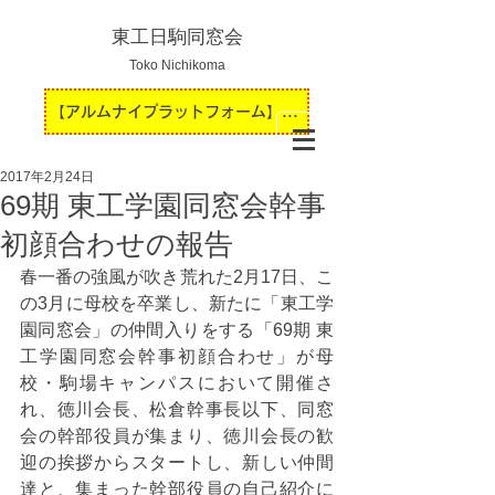
東工日駒同窓会
Toko Nichikoma
【アルムナイプラットフォーム】運用開始のお知らせ
2017年2月24日
69期 東工学園同窓会幹事
初顔合わせの報告
春一番の強風が吹き荒れた2月17日、こ
の3月に母校を卒業し、新たに「東工学
園同窓会」の仲間入りをする「69期 東
工学園同窓会幹事初顔合わせ」が母
校・駒場キャンパスにおいて開催さ
れ、徳川会長、松倉幹事長以下、同窓
会の幹部役員が集まり、徳川会長の歓
迎の挨拶からスタートし、新しい仲間
達と、集まった幹部役員の自己紹介に