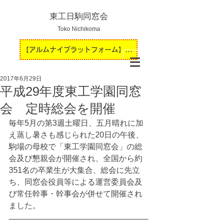
東工日駒同窓会
Toko Nichikoma
【アルムナイプラットフォーム】運用開始のお知らせ
2017年6月29日
平成29年度東工学園同窓
会 定時総会を開催
毎年5月の第3週土曜日、五月晴れに加
え蒸し暑さも感じられた20日の午後、
駒場の母校で「東工学園同窓会」の総
会及び懇親会が開催され、全国から約
351名の卒業生が大集合、総会に先立
ち、同窓会役員等による運営委員会及
び常任幹事・幹事会が併せて開催され
ました。