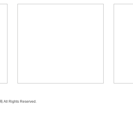
旧SL愛好会（現ものつくり部
令和
SL班）蓮田グループからの報
掲載
ll Rights Reserved.
告
20数年前まで生涯学習の一環と
こち
して、一般の方対象のSL教室に
参加していた方々の中で有志が集