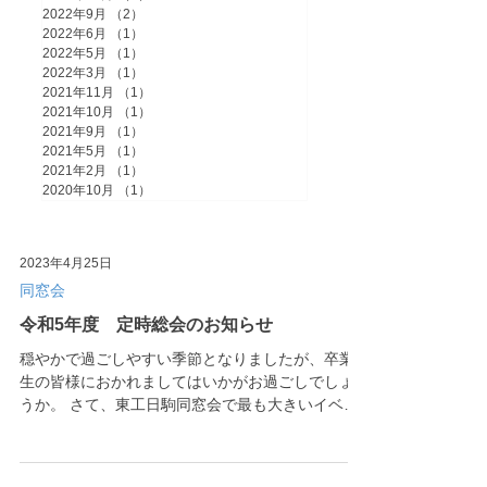
2022年9月
（2）
2件の記事
2022年6月
（1）
1件の記事
2022年5月
（1）
1件の記事
2022年3月
（1）
1件の記事
2021年11月
（1）
1件の記事
2021年10月
（1）
1件の記事
2021年9月
（1）
1件の記事
2021年5月
（1）
1件の記事
2021年2月
（1）
1件の記事
2020年10月
（1）
1件の記事
2023年4月25日
同窓会
令和5年度 定時総会のお知らせ
穏やかで過ごしやすい季節となりましたが、卒業
生の皆様におかれましてはいかがお過ごしでしょ
うか。 さて、東工日駒同窓会で最も大きいイベン
トである「定時総会」を5月20日（土）に開催しま
す。久しぶりに懇親会も予定しており、コロナ前
は多くの卒業生や先生方も出席されていましたの