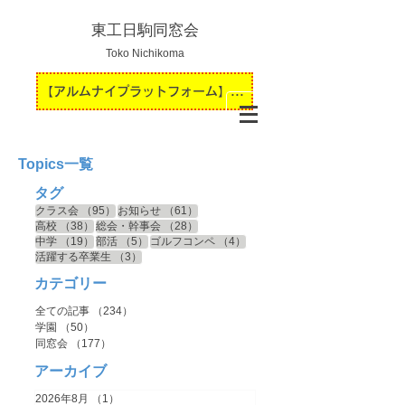
東工日駒同窓会
Toko Nichikoma
【アルムナイプラットフォーム】運用開始のお知らせ
Topics一覧
タグ
95件の記事
61件の記事
クラス会
（95）
お知らせ
（61）
38件の記事
28件の記事
高校
（38）
総会・幹事会
（28）
19件の記事
5件の記事
4件の記事
中学
（19）
部活
（5）
ゴルフコンペ
（4）
3件の記事
活躍する卒業生
（3）
カテゴリー
全ての記事
（234）
234件の記事
学園
（50）
50件の記事
同窓会
（177）
177件の記事
アーカイブ
2026年8月
（1）
1件の記事