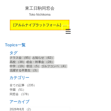
東工日駒同窓会
Toko Nichikoma
【アルムナイプラットフォーム】運用開始のお知らせ
Topics一覧
タグ
95件の記事
62件の記事
クラス会
（95）
お知らせ
（62）
38件の記事
28件の記事
高校
（38）
総会・幹事会
（28）
19件の記事
5件の記事
4件の記事
中学
（19）
部活
（5）
ゴルフコンペ
（4）
3件の記事
活躍する卒業生
（3）
カテゴリー
全ての記事
（235）
235件の記事
学園
（51）
51件の記事
同窓会
（178）
178件の記事
アーカイブ
2026年8月
（2）
2件の記事