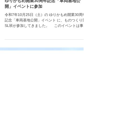
2025年10月29日
学園
ゆりかもめ開業30周年記念「車両基地公
開」イベントに参加
令和7年10月25日（土）の ゆりかもめ開業30周年
記念「車両基地公開」イベント に、ものつくり部
SL班が参加してきました。 このイベントは事前
申し込み者3,000名が参加できる基地内会場と、フ
リーエリアに分かれていて私たちは基地内で参加
をしました。当日は天候不順の中、参加を希望し
た部員10名と応援に駆けつけて来てくれたOB・
OG、ゆりかもめのスタッフの方々のおかげで無事
に終わることができました。普段はSLの体験乗車
のみですが、今回は線路を2本敷き電車の体験運転
も行い多くの来場者に喜んでいただきました。
また、本校部活OBでゆりかもめ社員の方のご厚意
により一般開放されていない展示室を見学させて
いただき部員たちは目を輝かせていました。