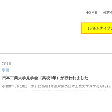
HOME
同窓
【アルムナイプ
7月6日
学園
日本工業大学見学会（高校1年）が行われました
令和8年6月18日（木）に高校1年生対象の日本工業大学見学会が行わ
ました。これは、兄弟校である日本工業大学を見学することで大学と
う場所を身近に感じ、秋にある文理選択に向けて理工系の学部・学科
知るといった目的です。 当日朝はあいにくの雨でしたが、学友会館
等にてガイダンス・教授による授業体験が終わるころには雨も上がり