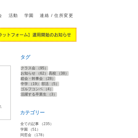
会
活動
学園
連絡 / 住所変更
ラットフォーム】運用開始のお知らせ
タグ
95件の記事
クラス会
（95）
62件の記事
38件の記事
お知らせ
（62）
高校
（38）
28件の記事
総会・幹事会
（28）
19件の記事
5件の記事
中学
（19）
部活
（5）
4件の記事
ゴルフコンペ
（4）
3件の記事
活躍する卒業生
（3）
れ
カテゴリー
い
を
全ての記事
（235）
235件の記事
学園
（51）
51件の記事
、
同窓会
（178）
178件の記事