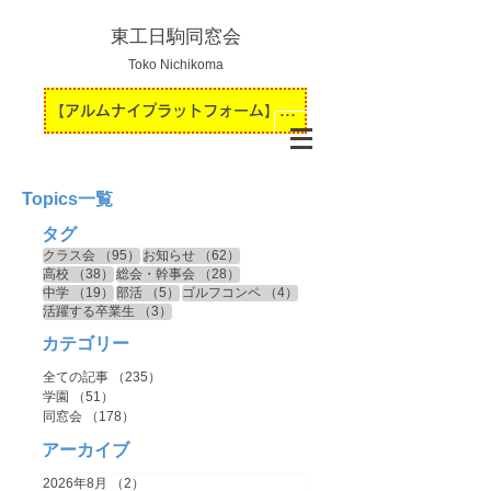
東工日駒同窓会
Toko Nichikoma
【アルムナイプラットフォーム】運用開始のお知らせ
Topics一覧
タグ
95件の記事
62件の記事
クラス会
（95）
お知らせ
（62）
38件の記事
28件の記事
高校
（38）
総会・幹事会
（28）
19件の記事
5件の記事
4件の記事
中学
（19）
部活
（5）
ゴルフコンペ
（4）
3件の記事
活躍する卒業生
（3）
カテゴリー
全ての記事
（235）
235件の記事
学園
（51）
51件の記事
同窓会
（178）
178件の記事
アーカイブ
2026年8月
（2）
2件の記事