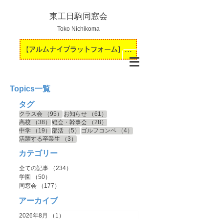
東工日駒同窓会
Toko Nichikoma
【アルムナイプラットフォーム】運用開始のお知らせ
Topics一覧
タグ
95件の記事
61件の記事
クラス会
（95）
お知らせ
（61）
38件の記事
28件の記事
高校
（38）
総会・幹事会
（28）
19件の記事
5件の記事
4件の記事
中学
（19）
部活
（5）
ゴルフコンペ
（4）
3件の記事
活躍する卒業生
（3）
カテゴリー
全ての記事
（234）
234件の記事
学園
（50）
50件の記事
同窓会
（177）
177件の記事
アーカイブ
2026年8月
（1）
1件の記事